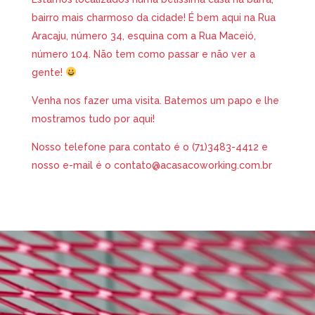
bairro mais charmoso da cidade! É bem aqui na Rua
Aracaju, número 34, esquina com a Rua Maceió,
número 104. Não tem como passar e não ver a
gente!
Venha nos fazer uma visita. Batemos um papo e lhe
mostramos tudo por aqui!
Nosso telefone para contato é o (71)3483-4412 e
nosso e-mail é o contato@acasacoworking.com.br